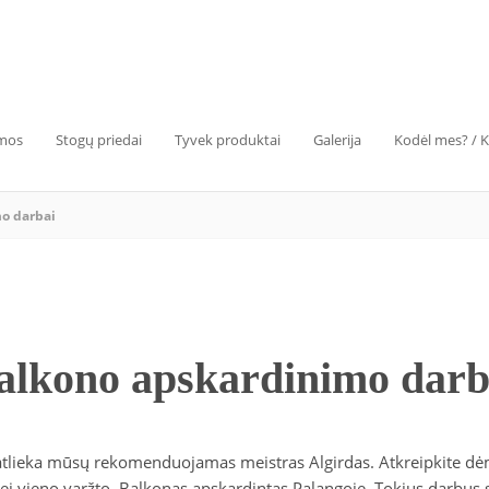
emos
Stogų priedai
Tyvek produktai
Galerija
Kodėl mes? / 
o darbai
alkono apskardinimo darb
atlieka mūsų rekomenduojamas meistras Algirdas. Atkreipkite dė
ei vieno varžto. Balkonas apskardintas Palangoje. Tokius darbus 