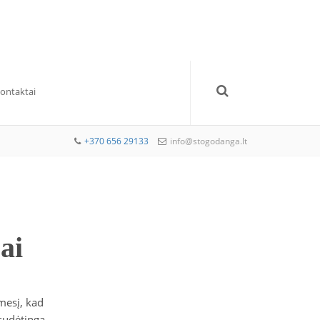
Kontaktai
+370 656 29133
info@stogodanga.lt
ai
mesį, kad
sudėtinga