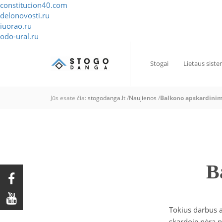
constitucion40.com
delonovosti.ru
iuorao.ru
odo-ural.ru
Stogai
Lietaus sist
Jūs esate čia:
stogodanga.lt
/
Naujienos
/
Balkono apskardinim
B
Tokius darbus 
skardoje nėra n