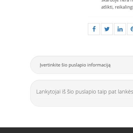
atlikti, reikalin
Įvertinkite šio puslapio informaciją
Lankytojai iš šio puslapio taip pat lankės