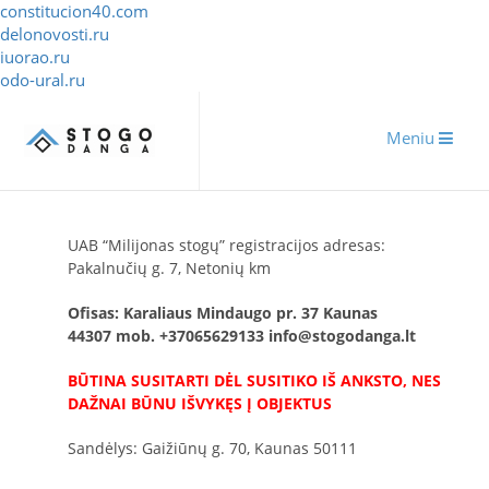
constitucion40.com
delonovosti.ru
iuorao.ru
odo-ural.ru
Meniu
UAB “Milijonas stogų” registracijos adresas:
Pakalnučių g. 7, Netonių km
Ofisas: Karaliaus Mindaugo pr. 37 Kaunas
44307
mob.
+37065629133
info@stogodanga.lt
BŪTINA SUSITARTI DĖL SUSITIKO IŠ ANKSTO, NES
DAŽNAI BŪNU IŠVYKĘS Į OBJEKTUS
Sandėlys: Gaižiūnų g. 70, Kaunas 50111