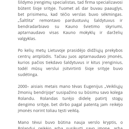
šildymo įrengimų specialistas, tad firma specializavosi
būtent šioje srityje. Tuomet aš dar buvau paauglys,
bet prisimenu, kad tėčio verslas buvo sėkmingas.
„Šaltlita” remontavo parduotuvių šaldytuvus ir
bendradarbiavo su Kauno švietimo skyriumi,
aptarnaudavo visas Kauno mokyklų ir darželių
valgyklas.
Po kelių metų Lietuvoje prasidėjo didžiųjų prekybos
centrų antplūdis. Tačiau juos aptarnaudavo įmonės,
kurios pačios tiekdavo šaldytuvus ir kitus įrenginius,
todėl mūsų verslui įsitvirtinti šioje srityje buvo
sudėtinga.
2000– aisiais metais mano tėvas Eugenijus „Veikliųjų
žmonių bendrijoje“ susipažino su būsimu savo kolega
Rolandu. Rolandas turėjo didelę patirtį stogų
dengimo srityje, bet dirbo pagal patentą jam reikėjo
įmonės norint toliau tęsti veiklą.
Mano tėvui buvo būtina nauja verslo kryptis, o
Rolandui reikėjo arba susikurti savo įmonę, arba