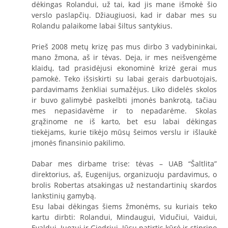
dėkingas Rolandui, už tai, kad jis mane išmokė šio
verslo paslapčių. Džiaugiuosi, kad ir dabar mes su
Rolandu palaikome labai šiltus santykius.
Prieš 2008 metų krizę pas mus dirbo 3 vadybininkai,
mano žmona, aš ir tėvas. Deja, ir mes neišvengėme
klaidų, tad prasidėjusi ekonominė krizė gerai mus
pamokė. Teko išsiskirti su labai gerais darbuotojais,
pardavimams ženkliai sumažėjus. Liko didelės skolos
ir buvo galimybė paskelbti įmonės bankrotą, tačiau
mes nepasidavėme ir to nepadarėme. Skolas
grąžinome ne iš karto, bet esu labai dėkingas
tiekėjams, kurie tikėjo mūsų šeimos verslu ir išlaukė
įmonės finansinio pakilimo.
Dabar mes dirbame trise: tėvas – UAB “Šaltlita”
direktorius, aš, Eugenijus, organizuoju pardavimus, o
brolis Robertas atsakingas už nestandartinių skardos
lankstinių gamybą.
Esu labai dėkingas šiems žmonėms, su kuriais teko
kartu dirbti: Rolandui, Mindaugui, Vidučiui, Vaidui,
Evaldui, Juozui ir Giedriui. Jūsų patirtis kūrė ir stiprino