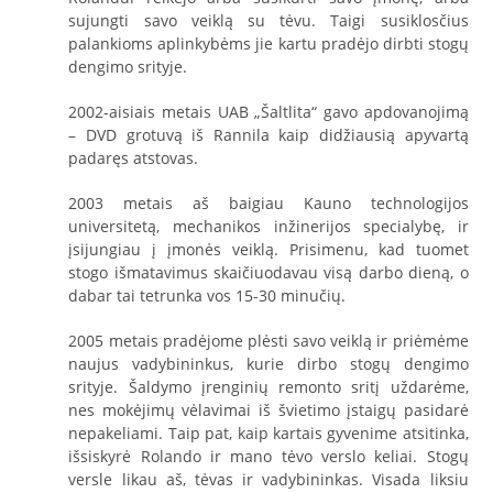
sujungti savo veiklą su tėvu. Taigi susiklosčius
palankioms aplinkybėms jie kartu pradėjo dirbti stogų
dengimo srityje.
2002-aisiais metais UAB „Šaltlita“ gavo apdovanojimą
– DVD grotuvą iš Rannila kaip didžiausią apyvartą
padaręs atstovas.
2003 metais aš baigiau Kauno technologijos
universitetą, mechanikos inžinerijos specialybę, ir
įsijungiau į įmonės veiklą. Prisimenu, kad tuomet
stogo išmatavimus skaičiuodavau visą darbo dieną, o
dabar tai tetrunka vos 15-30 minučių.
2005 metais pradėjome plėsti savo veiklą ir priėmėme
naujus vadybininkus, kurie dirbo stogų dengimo
srityje. Šaldymo įrenginių remonto sritį uždarėme,
nes mokėjimų vėlavimai iš švietimo įstaigų pasidarė
nepakeliami. Taip pat, kaip kartais gyvenime atsitinka,
išsiskyrė Rolando ir mano tėvo verslo keliai. Stogų
versle likau aš, tėvas ir vadybininkas. Visada liksiu