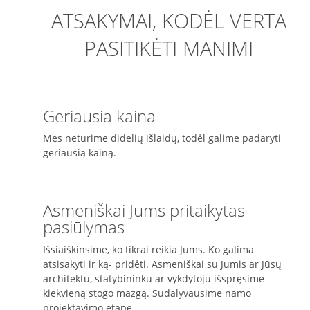
ATSAKYMAI, KODĖL VERTA
PASITIKĖTI MANIMI
Geriausia kaina
Mes neturime didelių išlaidų, todėl galime padaryti
geriausią kainą.
Asmeniškai Jums pritaikytas
pasiūlymas
Išsiaiškinsime, ko tikrai reikia Jums. Ko galima
atsisakyti ir ką- pridėti. Asmeniškai su Jumis ar Jūsų
architektu, statybininku ar vykdytoju išspręsime
kiekvieną stogo mazgą. Sudalyvausime namo
projektavimo etape.