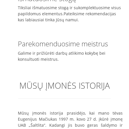
Tiksliai išmatuosime stogą ir sukomplektuosime visus
papildomus elementus.Pateiksime rekomendacijas
kas labiausiai tinka Jūsų namui.
Parekomenduosime meistrus
Galime ir prižiūrėti darbų atlikimo kokybę bei
konsultuoti meistrus.
MŪSŲ ĮMONĖS ISTORIJA
Mūsų įmonės istorija prasidėjo, kai mano tėvas
Eugenijus Mačiukas 1997 m. kovo 27 d. įkūrė įmonę
UAB „Šaltlita“. Kadangi jis buvo geras šaldymo ir