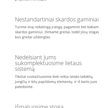
Nestandartiniai skardos gaminiai
Turime visą reikalingą įrangą, pagaminti bet kokiam
skardos gaminiui. Dirbame greitai, todėl Jūsų stogas
bus greitai uždengtas.
Nedelsiant Jums
sukomplektuosime lietaus
sistemą
Tiksliai suskaičiuosime kiek reikia latako laikiklių,
jungčių ir kitų papildomų elementų. Ir iš karto juos
pateiksime.
Išmatuosime stogą