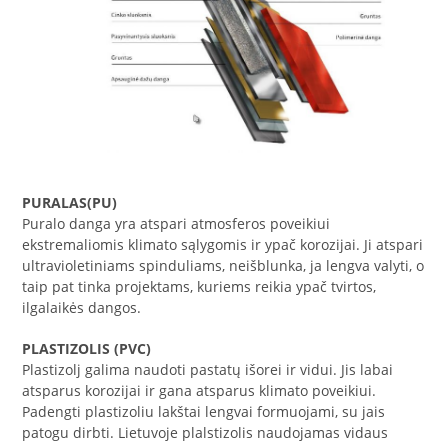
PURALAS(PU)
Puralo danga yra atspari atmosferos poveikiui
ekstremaliomis klimato sąlygomis ir ypač korozijai. Ji atspari
ultravioletiniams spinduliams, neišblunka, ja lengva valyti, o
taip pat tinka projektams, kuriems reikia ypač tvirtos,
ilgalaikės dangos.
PLASTIZOLIS (PVC)
Plastizolj galima naudoti pastatų išorei ir vidui. Jis labai
atsparus korozijai ir gana atsparus klimato poveikiui.
Padengti plastizoliu lakštai lengvai formuojami, su jais
patogu dirbti. Lietuvoje plalstizolis naudojamas vidaus