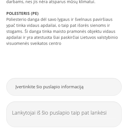
darbams, nes jis nėra atsparus mūsų klimatui.
POLESTERIS (PE)
Poliesterio danga dėl savo lygaus ir švelnaus paviršiaus
ypač tinka vidaus apdailai, o taip pat išorės sienoms ir
stogams. Ši danga tinka maisto pramonės objektu vidaus
apdailai ir yra atestuota šiai paskirčiai Lietuvos valstybinio
visuomenės sveikatos centro
Įvertinkite šio puslapio informaciją
Lankytojai iš šio puslapio taip pat lankėsi