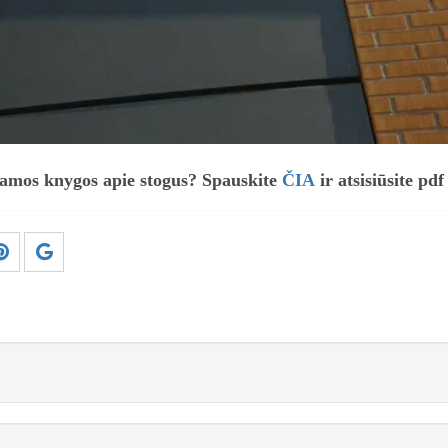
amos knygos apie stogus? Spauskite
ČIA
ir atsisiūsite pd