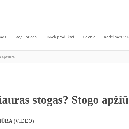
emos
Stogų priedai
Tyvek produktai
Galerija
Kodėl mes? / 
o apžiūra
iauras stogas? Stogo apžiū
IŪRA (VIDEO)