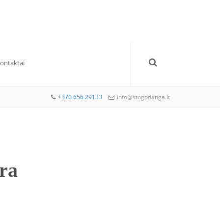
Kontaktai
+370 656 29133
info@stogodanga.lt
ra