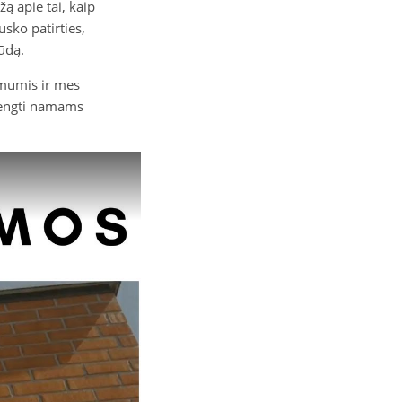
 apie tai, kaip
sko patirties,
ūdą.
u mumis ir mes
įrengti namams