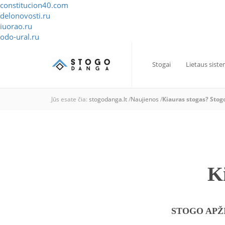
constitucion40.com
delonovosti.ru
iuorao.ru
odo-ural.ru
Stogai
Lietaus sist
Jūs esate čia:
stogodanga.lt
/
Naujienos
/
Kiauras stogas? Stog
K
STOGO APŽ