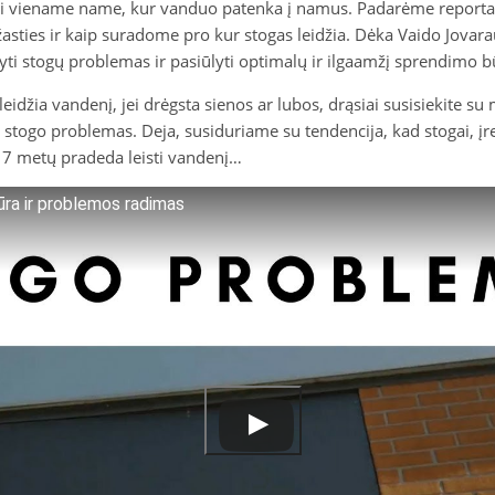
ti viename name, kur vanduo patenka į namus. Padarėme reportažą
asties ir kaip suradome pro kur stogas leidžia. Dėka Vaido Jovarau
ti stogų problemas ir pasiūlyti optimalų ir ilgaamžį sprendimo b
leidžia vandenį, jei drėgsta sienos ar lubos, drąsiai susisiekite s
 stogo problemas. Deja, susiduriame su tendencija, kad stogai, 
 7 metų pradeda leisti vandenį…
iūra ir problemos radimas