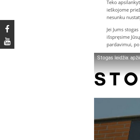
Teko apsilanky
ieškojome priež
nesunku nustaty
Jei Jums stogas 
išspręsime Jūsų
pardavimui, po
Stogas leidžia: apž