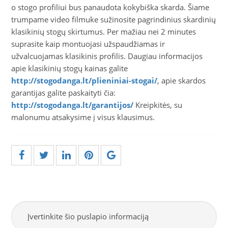
o stogo profiliui bus panaudota kokybiška skarda. Šiame
trumpame video filmuke sužinosite pagrindinius skardinių
klasikinių stogų skirtumus. Per mažiau nei 2 minutes
suprasite kaip montuojasi užspaudžiamas ir
užvalcuojamas klasikinis profilis. Daugiau informacijos
apie klasikinių stogų kainas galite
http://stogodanga.lt/plieniniai-stogai/
, apie skardos
garantijas galite paskaityti čia:
http://stogodanga.lt/garantijos/
Kreipkitės, su
malonumu atsakysime į visus klausimus.
Įvertinkite šio puslapio informaciją