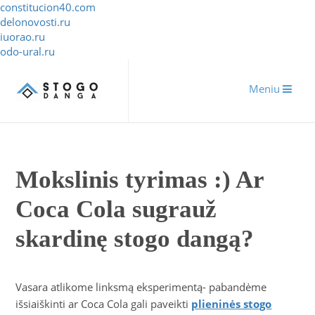
constitucion40.com
delonovosti.ru
iuorao.ru
odo-ural.ru
Meniu
Mokslinis tyrimas :) Ar
Coca Cola sugrauž
skardinę stogo dangą?
Vasara atlikome linksmą eksperimentą- pabandėme
išsiaiškinti ar Coca Cola gali paveikti
plieninės stogo