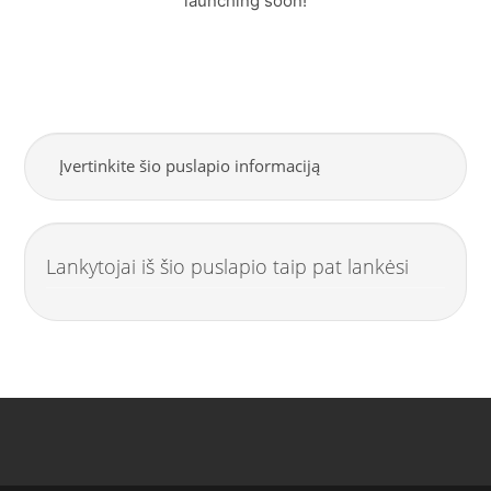
launching soon!
Įvertinkite šio puslapio informaciją
Lankytojai iš šio puslapio taip pat lankėsi