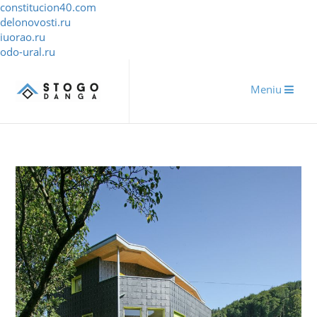
constitucion40.com
delonovosti.ru
iuorao.ru
odo-ural.ru
Meniu