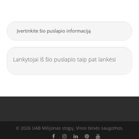
Įvertinkite šio puslapio informaciją
Lankytojai iš šio puslapio taip pat lankėsi
© 2026 UAB Milijonas stogų. Visos teisės saugomos.