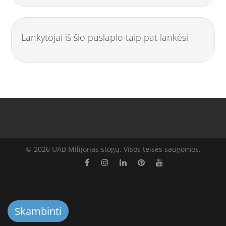
Lankytojai iš šio puslapio taip pat lankėsi
© 2026 UAB Milijonas stogų. Visos teisės saugomos.
Skambinti