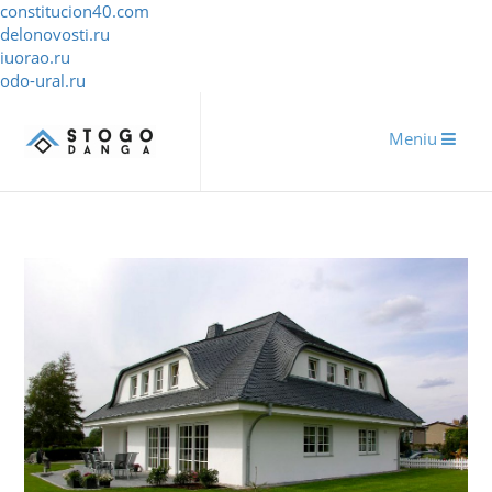
constitucion40.com
delonovosti.ru
iuorao.ru
odo-ural.ru
Meniu