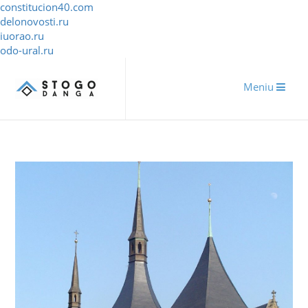
constitucion40.com
delonovosti.ru
iuorao.ru
odo-ural.ru
Meniu