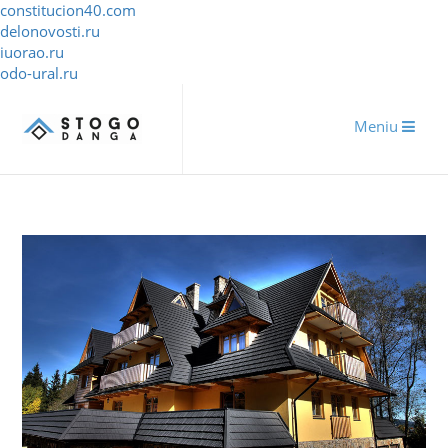
constitucion40.com
delonovosti.ru
iuorao.ru
odo-ural.ru
Meniu