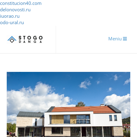
constitucion40.com
delonovosti.ru
iuorao.ru
odo-ural.ru
Meniu