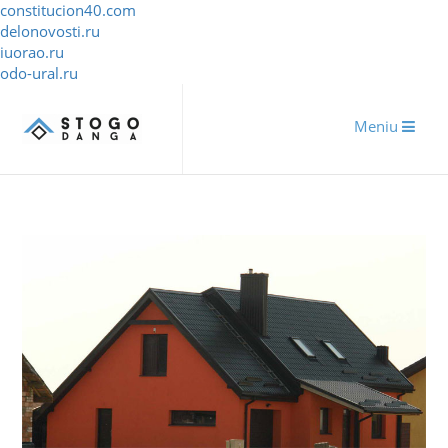
constitucion40.com
delonovosti.ru
iuorao.ru
odo-ural.ru
Meniu