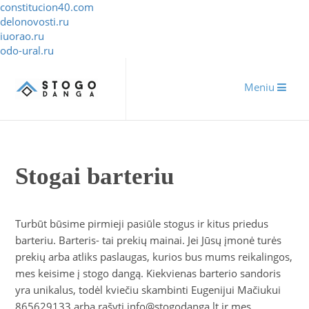
constitucion40.com
delonovosti.ru
iuorao.ru
odo-ural.ru
Meniu
Stogai barteriu
Turbūt būsime pirmieji pasiūle stogus ir kitus priedus
barteriu. Barteris- tai prekių mainai. Jei Jūsų įmonė turės
prekių arba atliks paslaugas, kurios bus mums reikalingos,
mes keisime į stogo dangą. Kiekvienas barterio sandoris
yra unikalus, todėl kviečiu skambinti Eugenijui Mačiukui
865629133 arba rašyti info@stogodanga.lt ir mes