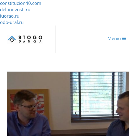
constitucion40.com
delonovosti.ru
iuorao.ru
odo-ural.ru
Meniu