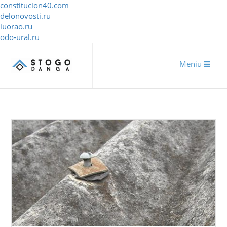
constitucion40.com
delonovosti.ru
iuorao.ru
odo-ural.ru
Meniu