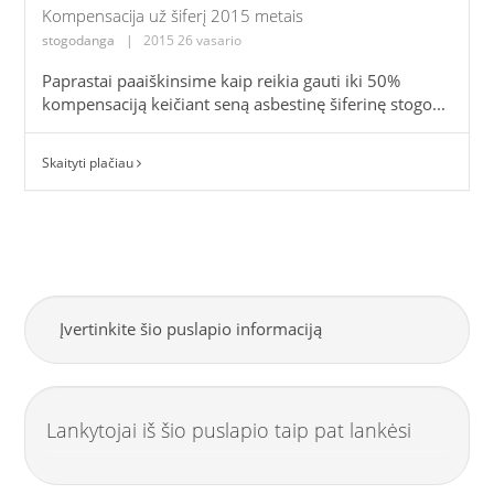
Kompensacija už šiferį 2015 metais
stogodanga
|
2015 26 vasario
Paprastai paaiškinsime kaip reikia gauti iki 50%
kompensaciją keičiant seną asbestinę šiferinę stogo...
Skaityti plačiau
Įvertinkite šio puslapio informaciją
Lankytojai iš šio puslapio taip pat lankėsi