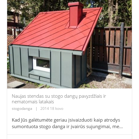
Naujas stendas su stogo dangų pavyzdžiais ir
nematomais latakais
stogodanga
|
2014 18 kovo
Kad Jūs galėtumėte geriau įsivaizduoti kaip atrodys
sumontuota stogo danga ir įvairūs sujungimai, me...