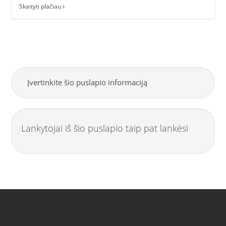
Skaityti plačiau
Įvertinkite šio puslapio informaciją
Lankytojai iš šio puslapio taip pat lankėsi