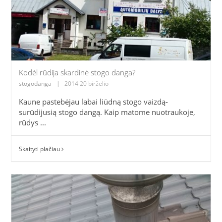
Kodėl rūdija skardinė stogo danga?
stogodanga
|
2014 20 birželio
Kaune pastebėjau labai liūdną stogo vaizdą-
surūdijusią stogo dangą. Kaip matome nuotraukoje,
rūdys ...
Skaityti plačiau