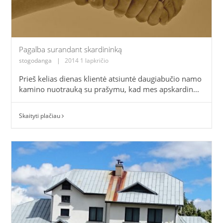
Pagalba surandant skardininką
stogodanga
|
2014 1 lapkričio
Prieš kelias dienas klientė atsiuntė daugiabučio namo
kamino nuotrauką su prašymu, kad mes apskardin...
Skaityti plačiau