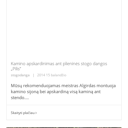
Kamino apskardinimas ant plieninės stogo dangos
„Pilis”
stogodanga
|
2014 15 balandžio
Mūsų rekomenduojamas meistras Algirdas montuoja
kamino sijoną bei apskardiną visą kaminą ant
stendo....
Skaityti plačiau