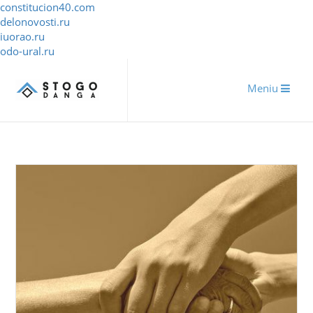
constitucion40.com
delonovosti.ru
iuorao.ru
odo-ural.ru
Meniu