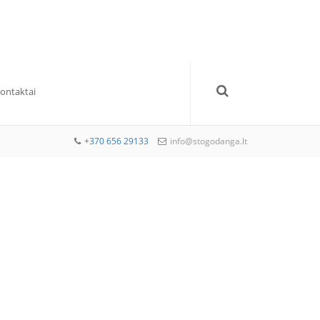
Kontaktai
+370 656 29133
info@stogodanga.lt