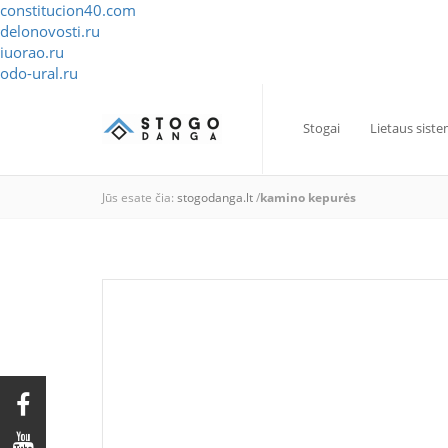
constitucion40.com
delonovosti.ru
iuorao.ru
odo-ural.ru
Stogai
Lietaus sist
Jūs esate čia:
stogodanga.lt
/
kamino kepurės