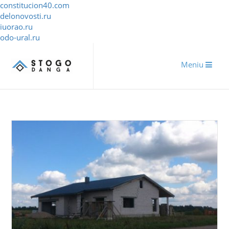
constitucion40.com
delonovosti.ru
iuorao.ru
odo-ural.ru
Meniu