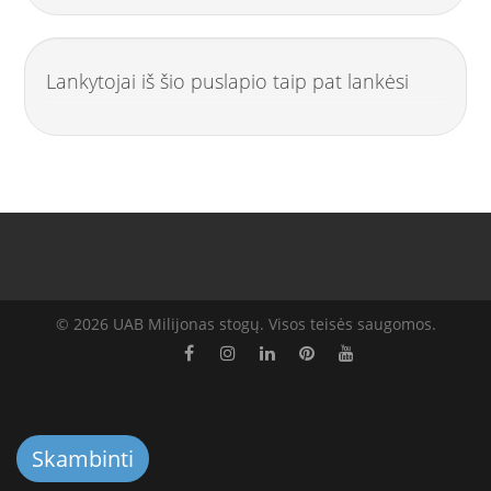
Lankytojai iš šio puslapio taip pat lankėsi
© 2026 UAB Milijonas stogų. Visos teisės saugomos.
Skambinti