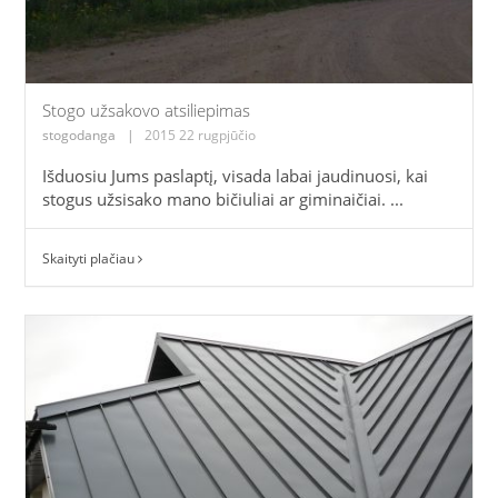
Stogo užsakovo atsiliepimas
stogodanga
|
2015 22 rugpjūčio
Išduosiu Jums paslaptį, visada labai jaudinuosi, kai
stogus užsisako mano bičiuliai ar giminaičiai. ...
Skaityti plačiau