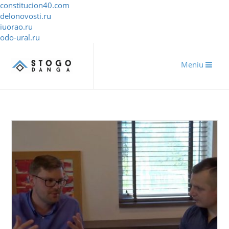
constitucion40.com
delonovosti.ru
iuorao.ru
odo-ural.ru
Meniu