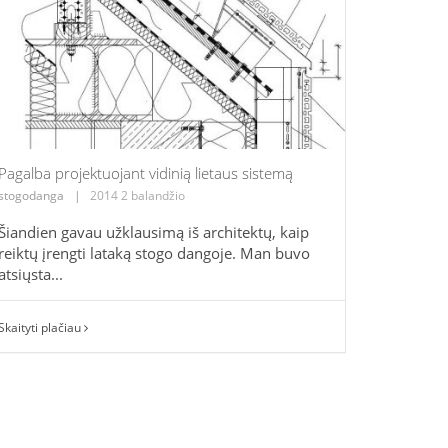
Pagalba projektuojant vidinią lietaus sistemą
stogodanga
|
2014 2 balandžio
Šiandien gavau užklausimą iš architektų, kaip
reiktų įrengti lataką stogo dangoje. Man buvo
atsiųsta...
Skaityti plačiau