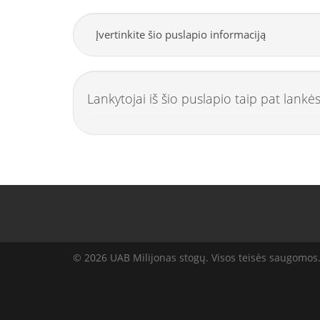
Įvertinkite šio puslapio informaciją
Lankytojai iš šio puslapio taip pat lankės
© 2026 UAB Milijonas stogų. Visos teisės saugomos