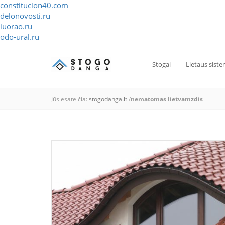
constitucion40.com
delonovosti.ru
iuorao.ru
odo-ural.ru
Stogai
Lietaus sist
Jūs esate čia:
stogodanga.lt
/
nematomas lietvamzdis