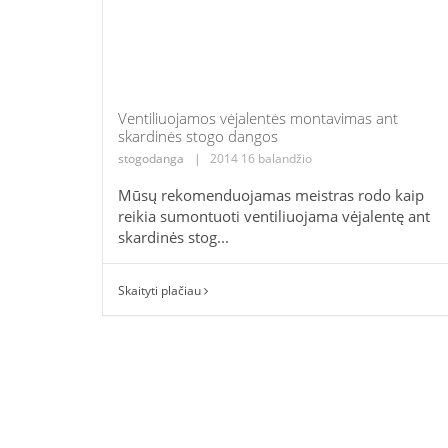
Ventiliuojamos vėjalentės montavimas ant
skardinės stogo dangos
stogodanga
|
2014 16 balandžio
Mūsų rekomenduojamas meistras rodo kaip
reikia sumontuoti ventiliuojama vėjalentę ant
skardinės stog...
Skaityti plačiau