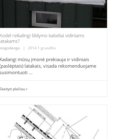
Kodėl reikalingi šildymo kabeliai vidiniams
latakams?
stogodanga
|
2014 1 gruodžio
Kadangi mūsų įmonė prekiauja ir vidiniais
(paslėptais) latakais, visada rekomenduojame
susimontuoti ...
Skaityti plačiau