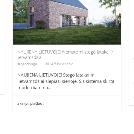
NAUJIENA LIETUVOJE! Nematomi stogo latakai ir
lietvamzdžiai
stogodanga
|
2014 5 balandžio
NAUJIENA LIETUVOJE! Stogo latakai ir
lietvamzdžiai slepiasi sienoje. Šis sistema skirta
moderniam na...
Skaityti plačiau