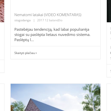
Nematomi latakai (VIDEO KOMENTARAS)
stogodanga
|
2017 12 balandžio
Pastebėjau tendenciją, kad labai populiarėja
stogai su paslėpta lietaus nuvedimo sistema.
Paslėptų l...
Skaityti plačiau