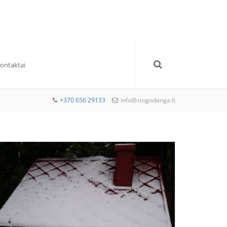
Kontaktai
+370 656 29133
info@stogodanga.lt