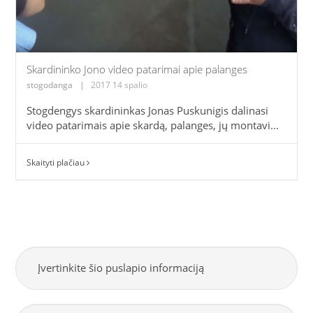
Skardininko Jono video patarimai apie palanges
stogodanga
|
2017 14 spalio
Stogdengys skardininkas Jonas Puskunigis dalinasi
video patarimais apie skardą, palanges, jų montavi...
Skaityti plačiau
Įvertinkite šio puslapio informaciją