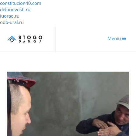
constitucion40.com
delonovosti.ru
iuorao.ru
odo-ural.ru
Meniu