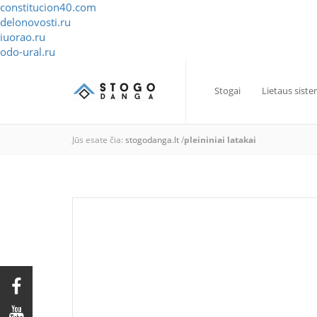
constitucion40.com
delonovosti.ru
iuorao.ru
odo-ural.ru
Stogai
Lietaus sist
Jūs esate čia:
stogodanga.lt
/
pleininiai latakai