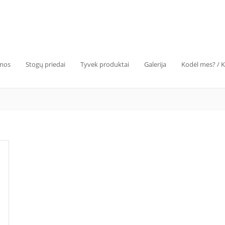
emos
Stogų priedai
Tyvek produktai
Galerija
Kodėl mes? / 