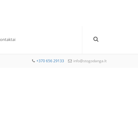
Kontaktai
+370 656 29133
info@stogodanga.lt