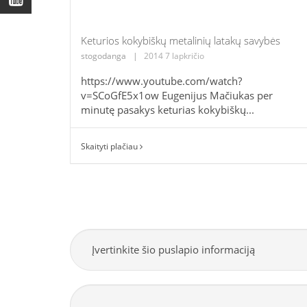
Keturios kokybiškų metalinių latakų savybės
stogodanga
|
2014 7 lapkričio
https://www.youtube.com/watch?
v=SCoGfE5x1ow Eugenijus Mačiukas per
minutę pasakys keturias kokybiškų...
Skaityti plačiau
Įvertinkite šio puslapio informaciją