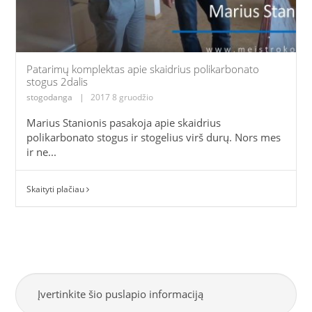
Patarimų komplektas apie skaidrius polikarbonato
stogus 2dalis
stogodanga
|
2017 8 gruodžio
Marius Stanionis pasakoja apie skaidrius
polikarbonato stogus ir stogelius virš durų. Nors mes
ir ne...
Skaityti plačiau
Įvertinkite šio puslapio informaciją