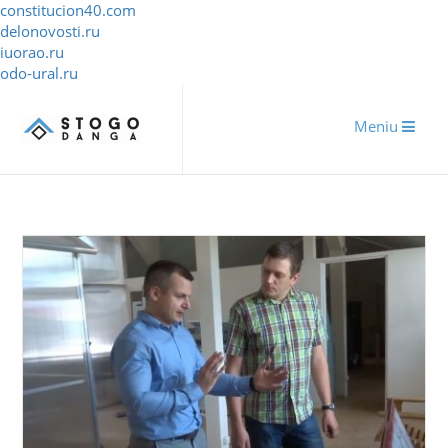
constitucion40.com
delonovosti.ru
iuorao.ru
odo-ural.ru
Meniu