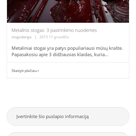
Metalinis stogas: 3 pasirinkimo nuodėmės
stogodanga
|
2015 11 gruodžio
Metaliniai stogai yra patys populiariausi mūsų krašte.
Papasakosiu apie 3 didžiausias klaidas, kuria...
Skaityti plačiau
Įvertinkite šio puslapio informaciją