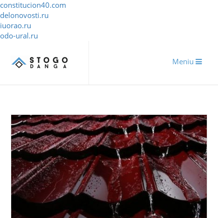
constitucion40.com
delonovosti.ru
iuorao.ru
odo-ural.ru
Meniu