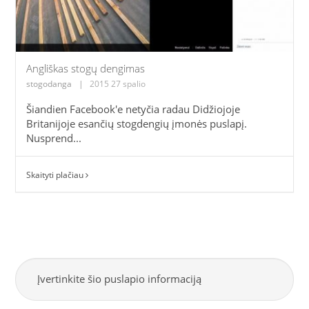
Angliškas stogų dengimas
stogodanga
|
2015 27 spalio
Šiandien Facebook'e netyčia radau Didžiojoje
Britanijoje esančių stogdengių įmonės puslapį.
Nusprend...
Skaityti plačiau
Įvertinkite šio puslapio informaciją