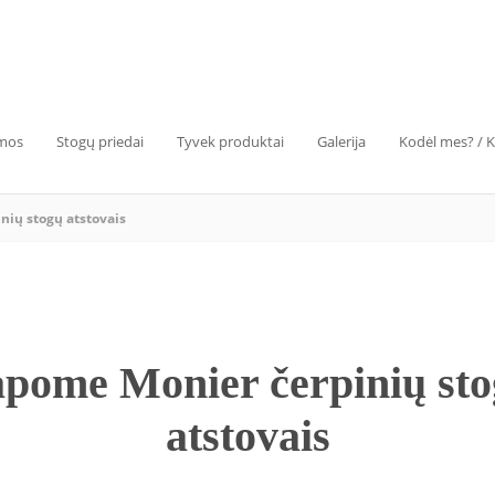
emos
Stogų priedai
Tyvek produktai
Galerija
Kodėl mes? / 
nių stogų atstovais
pome Monier čerpinių st
atstovais