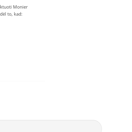
ektuoti Monier
ėl to, kad: