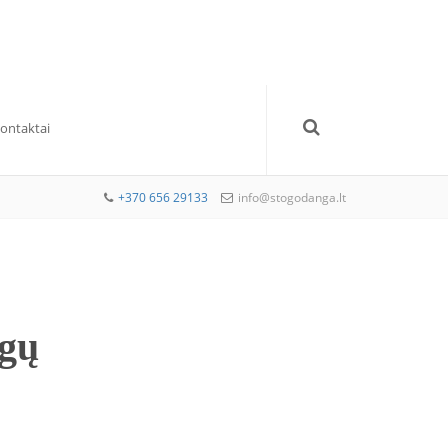
Kontaktai
+370 656 29133
info@stogodanga.lt
ogų