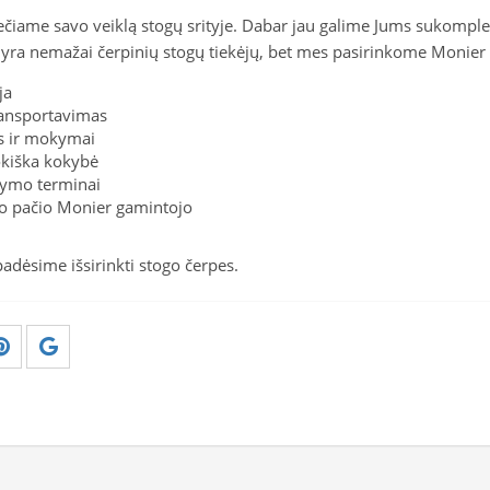
lečiame savo veiklą stogų srityje. Dabar jau galime Jums sukompl
 yra nemažai čerpinių stogų tiekėjų, bet mes pasirinkome Monier d
ja
ransportavimas
os ir mokymai
okiška kokybė
atymo terminai
 to pačio Monier gamintojo
dėsime išsirinkti stogo čerpes.