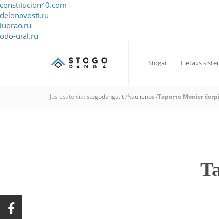
constitucion40.com
delonovosti.ru
iuorao.ru
odo-ural.ru
Stogai
Lietaus sist
Jūs esate čia:
stogodanga.lt
/
Naujienos
/
Tapome Monier čerpi
Ta