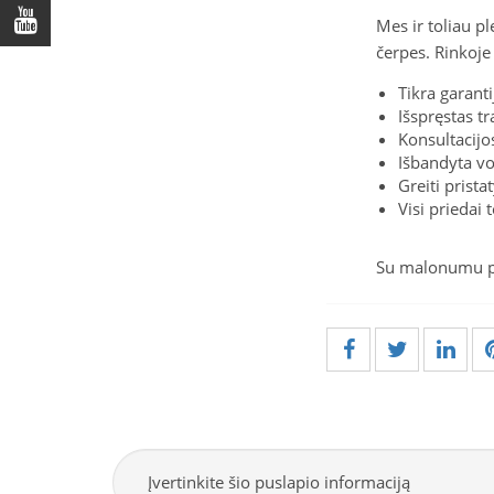
Mes ir toliau p
čerpes. Rinkoje
Tikra garanti
Išspręstas t
Konsultacij
Išbandyta v
Greiti prist
Visi priedai
Su malonumu pa
Įvertinkite šio puslapio informaciją