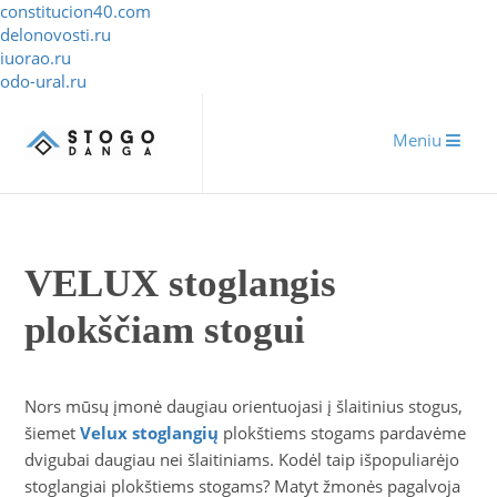
constitucion40.com
delonovosti.ru
iuorao.ru
odo-ural.ru
Meniu
VELUX stoglangis
plokščiam stogui
Nors mūsų įmonė daugiau orientuojasi į šlaitinius stogus,
šiemet
Velux stoglangių
plokštiems stogams pardavėme
dvigubai daugiau nei šlaitiniams. Kodėl taip išpopuliarėjo
stoglangiai plokštiems stogams? Matyt žmonės pagalvoja