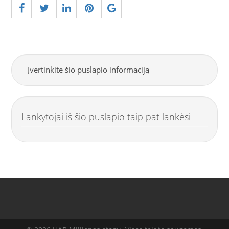
Įvertinkite šio puslapio informaciją
Lankytojai iš šio puslapio taip pat lankėsi