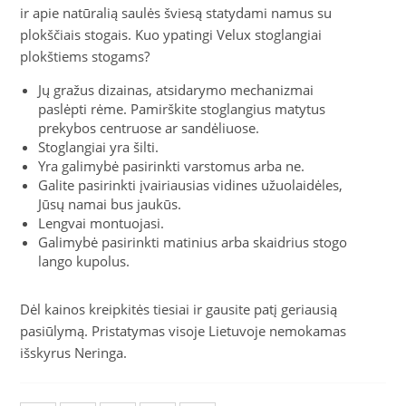
ir apie natūralią saulės šviesą statydami namus su
plokščiais stogais. Kuo ypatingi Velux stoglangiai
plokštiems stogams?
Jų gražus dizainas, atsidarymo mechanizmai
paslėpti rėme. Pamirškite stoglangius matytus
prekybos centruose ar sandėliuose.
Stoglangiai yra šilti.
Yra galimybė pasirinkti varstomus arba ne.
Galite pasirinkti įvairiausias vidines užuolaidėles,
Jūsų namai bus jaukūs.
Lengvai montuojasi.
Galimybė pasirinkti matinius arba skaidrius stogo
lango kupolus.
Dėl kainos kreipkitės tiesiai ir gausite patį geriausią
pasiūlymą. Pristatymas visoje Lietuvoje nemokamas
išskyrus Neringa.