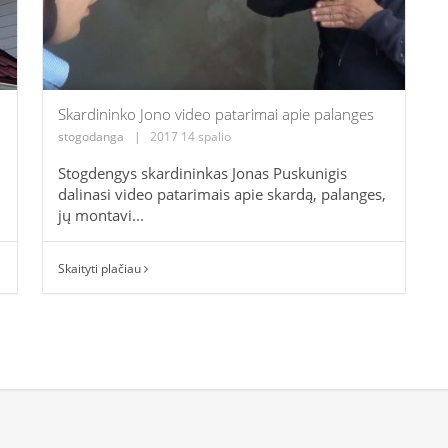
Skardininko Jono video patarimai apie palanges
stogodanga
|
2017 14 spalio
Stogdengys skardininkas Jonas Puskunigis
dalinasi video patarimais apie skardą, palanges,
jų montavi...
Skaityti plačiau