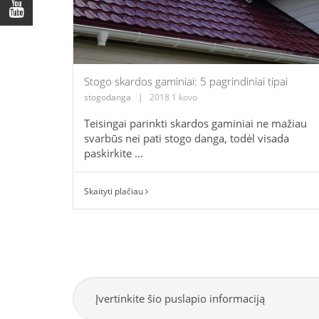
Stogo skardos gaminiai: 5 pagrindiniai tipai
stogodanga
|
2018 1 kovo
Teisingai parinkti skardos gaminiai ne mažiau
svarbūs nei pati stogo danga, todėl visada
paskirkite ...
Skaityti plačiau
Įvertinkite šio puslapio informaciją