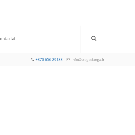
Kontaktai
+370 656 29133
info@stogodanga.lt