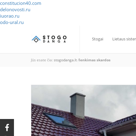
constitucion40.com
delonovosti.ru
iuorao.ru
odo-ural.ru
Stogai
Lietaus sist
Jūs esate čia:
stogodanga.lt
/
lenkimas skardos