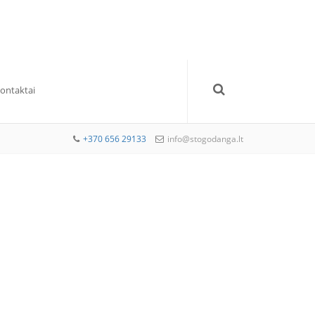
Kontaktai
+370 656 29133
info@stogodanga.lt