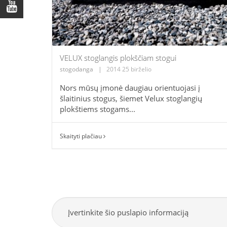
VELUX stoglangis plokščiam stogui
stogodanga
|
2014 25 birželio
Nors mūsų įmonė daugiau orientuojasi į
šlaitinius stogus, šiemet Velux stoglangių
plokštiems stogams...
Skaityti plačiau
Įvertinkite šio puslapio informaciją