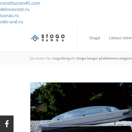
constitucion40.com
delonovosti.ru
iuorao.ru
odo-ural.ru
Stogai
Lietaus sist
Jūs esate čia:
stogodanga.lt
/
stogo langai plokštiems stogam