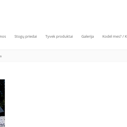
emos
Stogų priedai
Tyvek produktai
Galerija
Kodėl mes? / 
s