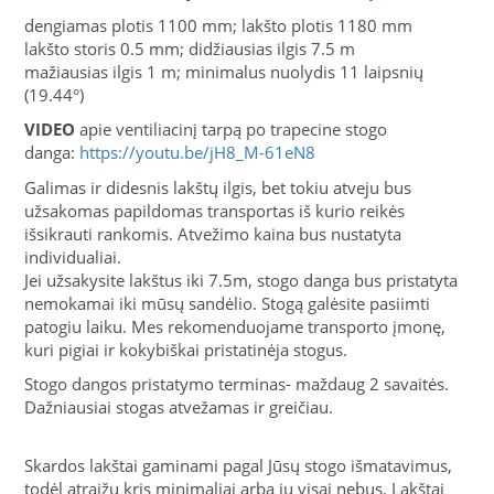
dengiamas plotis 1100 mm; lakšto plotis 1180 mm
lakšto storis 0.5 mm; didžiausias ilgis 7.5 m
mažiausias ilgis 1 m; minimalus nuolydis 11 laipsnių
(19.44°)
VIDEO
apie ventiliacinį tarpą po trapecine stogo
danga:
https://youtu.be/jH8_M-61eN8
Galimas ir didesnis lakštų ilgis, bet tokiu atveju bus
užsakomas papildomas transportas iš kurio reikės
išsikrauti rankomis. Atvežimo kaina bus nustatyta
individualiai.
Jei užsakysite lakštus iki 7.5m, stogo danga bus pristatyta
nemokamai iki mūsų sandėlio. Stogą galėsite pasiimti
patogiu laiku. Mes rekomenduojame transporto įmonę,
kuri pigiai ir kokybiškai pristatinėja stogus.
Stogo dangos pristatymo terminas- maždaug 2 savaitės.
Dažniausiai stogas atvežamas ir greičiau.
Skardos lakštai gaminami pagal Jūsų stogo išmatavimus,
todėl atraižų kris minimaliai arba jų visai nebus. Lakštai